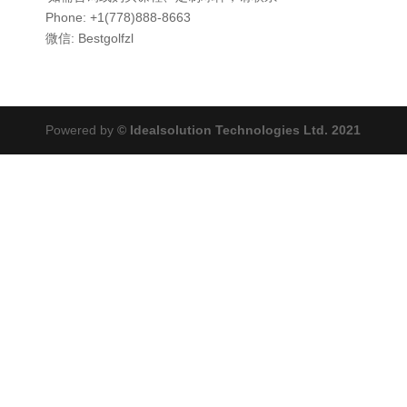
Phone: +1(778)888-8663
微信: Bestgolfzl
Powered by
© Idealsolution Technologies Ltd. 2021